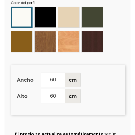
Color del perfil
Negro
Beige
Verde
Blanco
Oliva
Bronce
Roble
Haya
Wengue
Ancho
cm
Alto
cm
El precio se actualiza automáticamente
según